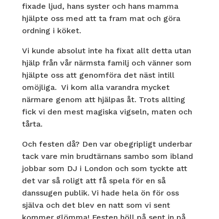
fixade ljud, hans syster och hans mamma
hjälpte oss med att ta fram mat och göra
ordning i köket.
Vi kunde absolut inte ha fixat allt detta utan
hjälp från vår närmsta familj och vänner som
hjälpte oss att genomföra det näst intill
omöjliga. Vi kom alla varandra mycket
närmare genom att hjälpas åt. Trots allting
fick vi den mest magiska vigseln, maten och
tårta.
Och festen då? Den var obegripligt underbar
tack vare min brudtärnans sambo som ibland
jobbar som DJ i London och som tyckte att
det var så roligt att få spela för en så
danssugen publik. Vi hade hela ön för oss
själva och det blev en natt som vi sent
kommer glömma! Festen höll på sent in på