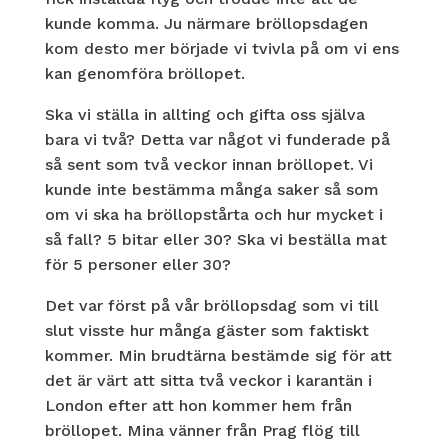
kunde komma. Ju närmare bröllopsdagen
kom desto mer började vi tvivla på om vi ens
kan genomföra bröllopet.
Ska vi ställa in allting och gifta oss själva
bara vi två? Detta var något vi funderade på
så sent som två veckor innan bröllopet. Vi
kunde inte bestämma många saker så som
om vi ska ha bröllopstårta och hur mycket i
så fall? 5 bitar eller 30? Ska vi beställa mat
för 5 personer eller 30?
Det var först på vår bröllopsdag som vi till
slut visste hur många gäster som faktiskt
kommer. Min brudtärna bestämde sig för att
det är värt att sitta två veckor i karantän i
London efter att hon kommer hem från
bröllopet. Mina vänner från Prag flög till