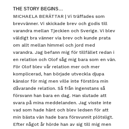
THE STORY BEGINS…
MICHAELA BERÄTTAR | Vi träffades som
brevvänner. Vi skickade brev och godis till
varandra mellan Tjeckien och Sverige. Vi blev
väldigt bra vänner via brev och kunde prata
om allt mellan himmel och jord med
varandra. Jag befann mig för tillfället redan i
en relation och Olof såg mig bara som en vän.
För Olof blev vår relation mer och mer
komplicerad, han började utveckla djupa
känslor för mig men ville inte förstöra min
dåvarande relation. Så från ingenstans så
försvann han bara en dag. Han slutade att
svara på mina meddelanden. Jag visste inte
vad som hade hänt och blev ledsen för att
min bästa vän hade bara försvunnit plötsligt.
Efter något år hörde han av sig till mig men