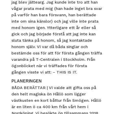
jag blev jättearg. Jag kunde inte tro att han
vågar prata med mig (han hade inget bra svar
på varför han bara försvann, han berättade
inte om sina känslor) och jag ville inte prata
med honom igen. Ytterligare ett år eller så
gick och jag började förstå att jag inte kan
sluta tänka på honom, så jag kontaktade
honom själv. Vi var då båda singlar och
bestämde oss för att för första gången träffa
varandra på T-Centralen i Stockholm. Från
ögonblicket när vi träffades för första
gången visste vi att: – THIS IS IT.
PLANERINGEN
BÅDA BERÄTTAR | Vi valde att gifta oss på
den helt magiska ön Hållö som ligger
västkusten en kort båttur från Smögen. Hållö
är en liten ö ca 400 km från vårt hem i
Norrköping. Vi besökte ön tillsammans 2018