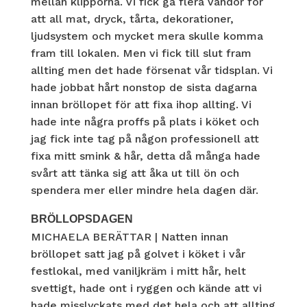
mellan klipporna. Vi fick gå flera vändor för
att all mat, dryck, tårta, dekorationer,
ljudsystem och mycket mera skulle komma
fram till lokalen. Men vi fick till slut fram
allting men det hade försenat vår tidsplan. Vi
hade jobbat hårt nonstop de sista dagarna
innan bröllopet för att fixa ihop allting. Vi
hade inte några proffs på plats i köket och
jag fick inte tag på någon professionell att
fixa mitt smink & hår, detta då många hade
svårt att tänka sig att åka ut till ön och
spendera mer eller mindre hela dagen där.
BRÖLLOPSDAGEN
MICHAELA BERÄTTAR | Natten innan
bröllopet satt jag på golvet i köket i vår
festlokal, med vaniljkräm i mitt hår, helt
svettigt, hade ont i ryggen och kände att vi
hade misslyckats med det hela och att allting