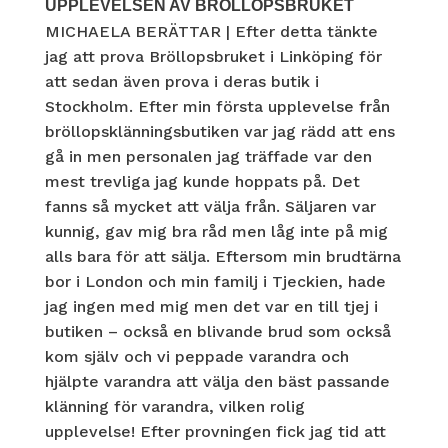
UPPLEVELSEN AV BRÖLLOPSBRUKET
MICHAELA BERÄTTAR | Efter detta tänkte
jag att prova Bröllopsbruket i Linköping för
att sedan även prova i deras butik i
Stockholm. Efter min första upplevelse från
bröllopsklänningsbutiken var jag rädd att ens
gå in men personalen jag träffade var den
mest trevliga jag kunde hoppats på. Det
fanns så mycket att välja från. Säljaren var
kunnig, gav mig bra råd men låg inte på mig
alls bara för att sälja. Eftersom min brudtärna
bor i London och min familj i Tjeckien, hade
jag ingen med mig men det var en till tjej i
butiken – också en blivande brud som också
kom själv och vi peppade varandra och
hjälpte varandra att välja den bäst passande
klänning för varandra, vilken rolig
upplevelse! Efter provningen fick jag tid att