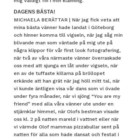
mig väldigt fin i min klänning.
DAGENS BÄSTA!
MICHAELA BERÄTTAR | När jag fick veta att
mina bästa vänner hade landat i Göteborg
och hinner komma till vigseln, när jag såg min
blivande man som väntade på mig ute på
några klippor för vår first look fotografering,
när två av våra närmaste vänner överraskade
oss med att sjunga en låt under vigseln, när
en av de tuffaste killarna på bröllopet
erkände att han grät när jag höll mitt tal, när
vi kunde äntligen visa vår dans som vi övade
under fyra månader, när vi sjöng “You are my
friend” med alla våra vänner ute under en
stjärnklar himmel, när Olofs bestman visade
oss kl. 2 på natten mareld i vattnet eller när
vi värmde Olof mammas pizzabullar sent på
natten för alla som hade dansat och festat i