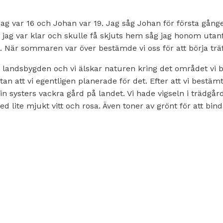
ag var 16 och Johan var 19. Jag såg Johan för första gång
 jag var klar och skulle få skjuts hem såg jag honom uta
 När sommaren var över bestämde vi oss för att börja träff
a på landsbygden och vi älskar naturen kring det området vi
tan att vi egentligen planerade för det. Efter att vi bestämt 
in systers vackra gård på landet. Vi hade vigseln i trädgår
ed lite mjukt vitt och rosa. Även toner av grönt för att bi