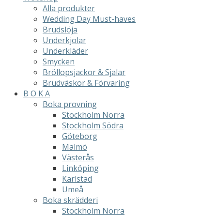
Alla produkter
Wedding Day Must-haves
Brudslöja
Underkjolar
Underkläder
Smycken
Bröllopsjackor & Sjalar
Brudväskor & Förvaring
B O K A
Boka provning
Stockholm Norra
Stockholm Södra
Göteborg
Malmö
Västerås
Linköping
Karlstad
Umeå
Boka skrädderi
Stockholm Norra