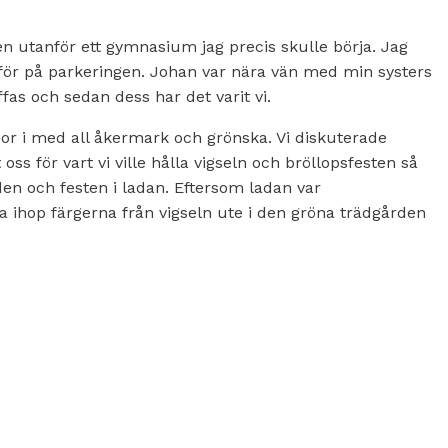
en utanför ett gymnasium jag precis skulle börja. Jag
nför på parkeringen. Johan var nära vän med min systers
as och sedan dess har det varit vi.
 bor i med all åkermark och grönska. Vi diskuterade
oss för vart vi ville hålla vigseln och bröllopsfesten så
den och festen i ladan. Eftersom ladan var
nda ihop färgerna från vigseln ute i den gröna trädgården