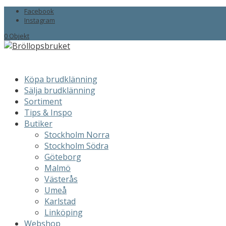
Facebook
Instagram
0 Objekt
Köpa brudklänning
Sälja brudklänning
Sortiment
Tips & Inspo
Butiker
Stockholm Norra
Stockholm Södra
Göteborg
Malmö
Västerås
Umeå
Karlstad
Linköping
Webshop