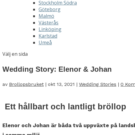
Stockholm Södra
Göteborg
Malmö
Västerås
Linköping
Karlstad
Umeå
Välj en sida
Wedding Story: Elenor & Johan
av
Brollopsbruket
|
okt 13, 2021
|
Wedding Stories
|
0 Kom
Ett hållbart och lantligt bröllop
Elenor och Johan är båda två uppväxte på landsby
i samma miljö.