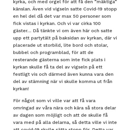
kyrka, och med orgel för att få den ”mäktiga”
känslan. Även vid vigseln satte Covid-19 stopp
en hel del då det var max 50 personer som
fick vistas i kyrkan. Och vi var cirka 100
gäster… Då tänkte vi om även här och satte
upp ett partytält på baksidan av kyrkan, där vi
placerade ut storbild, lite bord och stolar,
bubbel och programblad, för att de
resterande gästerna som inte fick plats i
kyrkan skulle få ta del av vigseln på ett
festligt vis och därmed även kunna vara den
del av stämning när vi skulle komma ut från
kyrkan!
För något som vi ville var att få vara
omringad av våra nära och kära så stora delar
av dagen som möjligt och att de skulle få
vara med på alla delarna, så detta ville vi inte
att covid-19 skulle sätta stopp för. Detta var