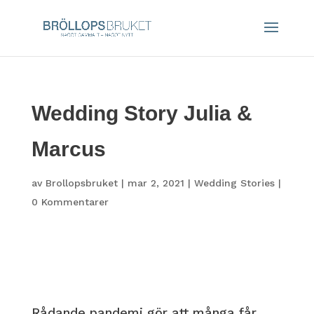
Wedding Story Julia &
Marcus
av
Brollopsbruket
|
mar 2, 2021
|
Wedding Stories
|
0 Kommentarer
Rådande pandemi gör att många får