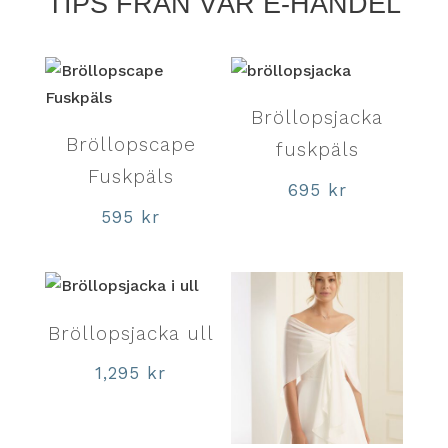
TIPS FRÅN VÅR E-HANDEL
Bröllopsjacka
Bröllopscape
fuskpäls
Fuskpäls
695
kr
595
kr
Bröllopsjacka ull
1,295
kr