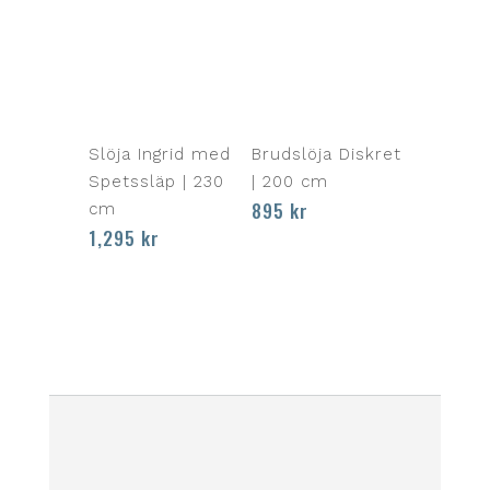
Slöja Ingrid med
Brudslöja Diskret
Spetssläp | 230
| 200 cm
895
kr
cm
1,295
kr