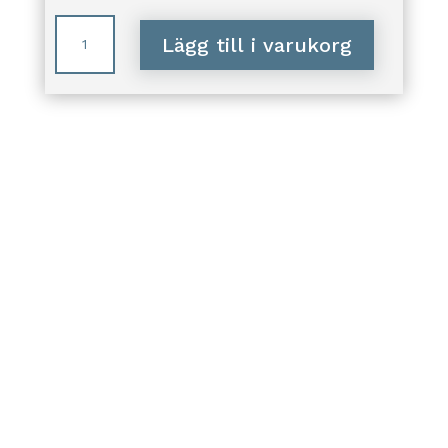
Underkjol
Lägg till i varukorg
vidd
nedtill
mängd