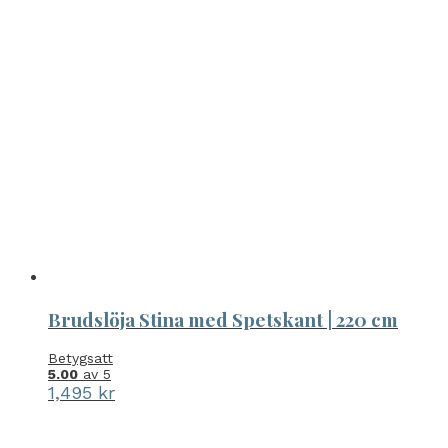
Brudslöja Stina med Spetskant | 220 cm
Betygsatt
5.00
av 5
1,495
kr