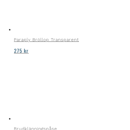
Paraply Bröllop Transparent
275
kr
Brudklänningspåse