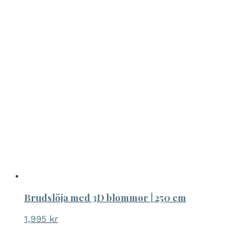
Brudslöja med 3D blommor | 250 cm
1,995
kr