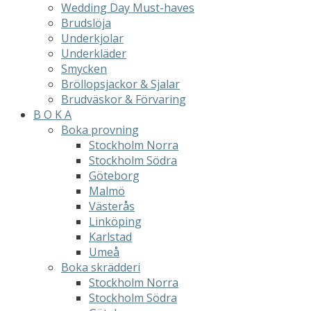
Wedding Day Must-haves
Brudslöja
Underkjolar
Underkläder
Smycken
Bröllopsjackor & Sjalar
Brudväskor & Förvaring
B O K A
Boka provning
Stockholm Norra
Stockholm Södra
Göteborg
Malmö
Västerås
Linköping
Karlstad
Umeå
Boka skrädderi
Stockholm Norra
Stockholm Södra