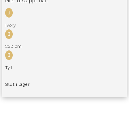
eller utsläppt hår.

Ivory

230 cm

Tyll
Slut i lager