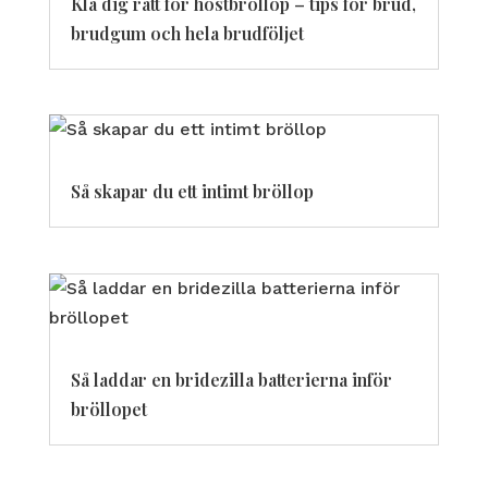
Klä dig rätt för höstbröllop – tips för brud,
brudgum och hela brudföljet
Så skapar du ett intimt bröllop
Så laddar en bridezilla batterierna inför
bröllopet