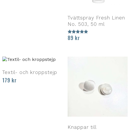
Tvättspray Fresh Linen
No. 503, 50 ml
89
kr
Betygsatt
5.00
av 5
Textil- och kroppstejp
179
kr
Knappar till