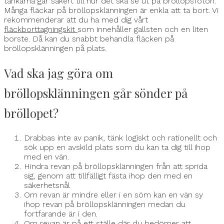
tankarna går säkert till hur det ska se ut på bröllopsfoton.
Många fläckar på bröllopsklänningen är enkla att ta bort. Vi
rekommenderar att du ha med dig vårt
fläckborttagningskit
som innehåller gallsten och en liten
borste. Då kan du snabbt behandla fläcken på
bröllopsklänningen på plats.
Vad ska jag göra om
bröllopsklänningen går sönder på
bröllopet?
Drabbas inte av panik, tänk logiskt och rationellt och
sök upp en avskild plats som du kan ta dig till ihop
med en vän.
Hindra revan på bröllopsklänningen från att sprida
sig, genom att tillfälligt fästa ihop den med en
säkerhetsnål
Om revan är mindre eller i en söm kan en vän sy
ihop revan på bröllopsklänningen medan du
fortfarande är i den.
Om revan är på ett ställe där du bedömer att