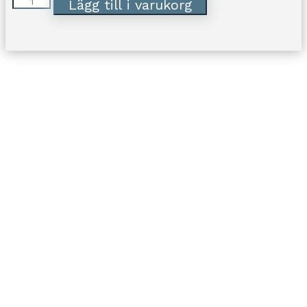
Petite
Lägg till i varukorg
Miss
Sofia
Pearl
Armband
Crystal
(Silver)
mängd