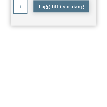
Miss
Lägg till i varukorg
Sofia
örhängen
|
Crystal
mängd