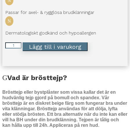
N
Passar för axel- & rygglösa brudklänningar
N
Dermatologiskt godkänd och hypoallergen
ByeBra
Lägg till i varukorg
Silicone
Pull-
ups
Nipple
covers
Vad är brösttejp?
Brown
mängd
Brösttejp eller bystplåster som vissa kallar det är en
hudvänlig tejp gjord på bomull och spandex. Vår
brösttejp är en diskret beige färg som fungerar bra under
vita klänningar. Brösttejp användas för att dölja, lyfta
eller stödja brösten. Ett bra alternativ när du inte kan eller
vill ha BH under din brudklänning. Tejpen är tålig och
kan hålla upp till 24h. Appliceras på ren hud.