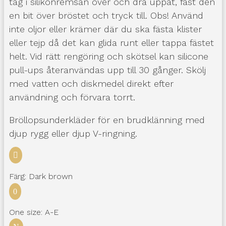
tag i silikonremsan över och dra uppåt, fäst den
en bit över bröstet och tryck till. Obs! Använd
inte oljor eller krämer där du ska fästa klister
eller tejp då det kan glida runt eller tappa fästet
helt. Vid rätt rengöring och skötsel kan silicone
pull-ups återanvändas upp till 30 gånger. Skölj
med vatten och diskmedel direkt efter
användning och förvara torrt.
Bröllopsunderkläder för en brudklänning med
djup rygg eller djup V-ringning.

Färg: Dark brown
0
One size: A-E