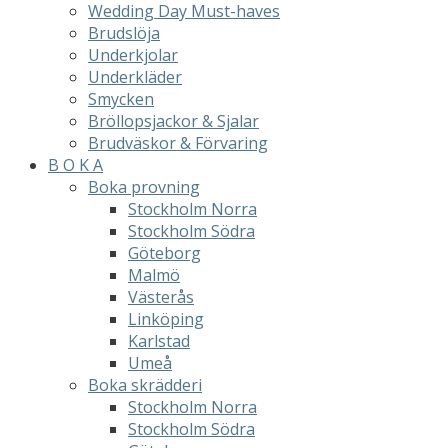
Wedding Day Must-haves
Brudslöja
Underkjolar
Underkläder
Smycken
Bröllopsjackor & Sjalar
Brudväskor & Förvaring
B O K A
Boka provning
Stockholm Norra
Stockholm Södra
Göteborg
Malmö
Västerås
Linköping
Karlstad
Umeå
Boka skrädderi
Stockholm Norra
Stockholm Södra