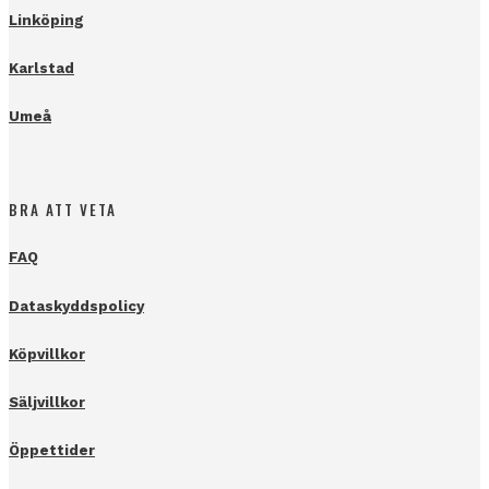
Linköping
Karlstad
Umeå
BRA ATT VETA
FAQ
Dataskyddspolicy
Köpvillkor
Säljvillkor
Öppettider