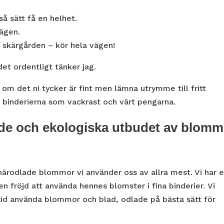
å sätt få en helhet.
vägen.
i skärgården – kör hela vägen!
t ordentligt tänker jag.
on om det ni tycker är fint men lämna utrymme till fritt
r binderierna som vackrast och värt pengarna.
ade och ekologiska utbudet av blomm
närodlade blommor vi använder oss av allra mest. Vi har 
en fröjd att använda hennes blomster i fina binderier. Vi
lltid använda blommor och blad, odlade på bästa sätt för