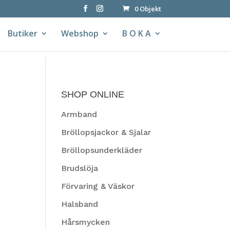
0 Objekt
Butiker
Webshop
B O K A
SHOP ONLINE
Armband
Bröllopsjackor & Sjalar
Bröllopsunderkläder
Brudslöja
Förvaring & Väskor
Halsband
h
Hårsmycken