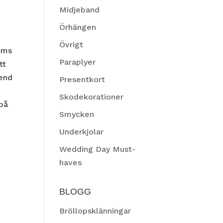
Midjeband
Örhängen
Övrigt
rums
Paraplyer
tt
rend
Presentkort
Skodekorationer
 på
Smycken
Underkjolar
Wedding Day Must-
haves
BLOGG
Bröllopsklänningar