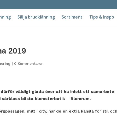
nning
Sälja brudklänning
Sortiment
Tips & Inspo
na 2019
nering
|
0 Kommentarer
r därför väldigt glada över att ha inlett ett samarbete
 i särklass bästa blomsterbutik – Blomrum.
rgpassagen, mitt i city, har de en extra känsla för stil oc