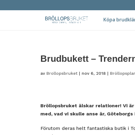
Köpa brudklä
Brudbukett – Trender
av
Brollopsbruket
|
nov 6, 2018
|
Bröllopspla
Bröllopsbruket älskar relationer! Vi ä
med, vad vi skulle anse är, Göteborgs
Förutom deras helt fantastiska butik i To