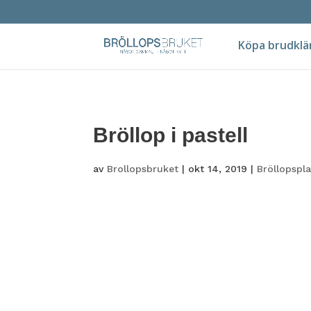
Köpa brudklä
Bröllop i pastell
av
Brollopsbruket
|
okt 14, 2019
|
Bröllopspl