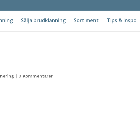
nning
Sälja brudklänning
Sortiment
Tips & Inspo
anering
|
0 Kommentarer