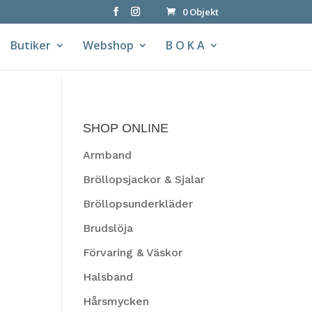
0 Objekt
Butiker
Webshop
B O K A
SHOP ONLINE
Armband
Bröllopsjackor & Sjalar
Bröllopsunderkläder
Brudslöja
Förvaring & Väskor
Halsband
Hårsmycken