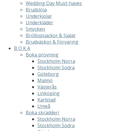
Wedding Day Must-haves
Brudslöja
Underkjolar
Underkläder
Smycken
Bröllopsjackor & Sjalar
Brudväskor & Förvaring
B O K A
Boka provning
Stockholm Norra
Stockholm Södra
Göteborg
Malmö
Västerås
Linköping
Karlstad
Umeå
Boka skrädderi
Stockholm Norra
Stockholm Södra