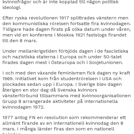
kvinnofrågor och är inte kopplad till någon politisk
ideologi.
Efter ryska revolutionen 1917 splittrades vänstern men
den kommunistiska rörelsen fortsatte fira kvinnodagen.
Tidigare hade dagen firats på olika datum under våren,
men vid en konferens i Moskva 1921 fastslogs firandet
till den 8 mars.
Under mellankrigstiden förbjöds dagen i de fascistiska
och nazistiska staterna i Europa och under 50-talet
firades dagen mest i Östeuropa och i Sovjetunionen.
I och med den växande feminismen fick dagen ny kraft
1969. Initiativet kom från studentrörelsen i USA och
plockades sedan upp i Europa. I Sverige blev dagen
återigen en stor dag då Svenska kvinnors
vänsterförbund tillsammans med kvinnoorganisationen
Grupp 8 arrangerade aktiviteter på internationella
kvinnodagen 1972.
1977 antog FN en resolution som rekommenderar ett
allmänt firande av en internationell kvinnodag den 8
mars. I många länder firas den som en nationell