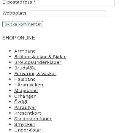
E-postadress
*
Webbplats
SHOP ONLINE
Armband
Bröllopsjackor & Sjalar
Bröllopsunderkläder
Brudslöja
Förvaring & Väskor
Halsband
Hårsmycken
Midjeband
Örhängen
Övrigt
Paraplyer
Presentkort
Skodekorationer
Smycken
Underkjolar