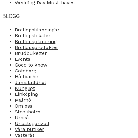
Wedding Day Must-haves
BLOGG
Bröllopsklänningar
Bröllopslokaler
Bröllopsplanering
Bröllopsprodukter
Brudbuketter
Events
Good to know
Göteborg
Hållbarhet
Jämställdhet
Kungligt
Linköping
Malmö
Om oss
Stockholm
Umeå
Uncategorized
Våra butiker
Västerås